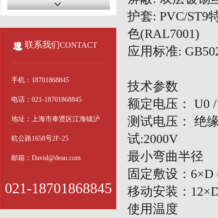
耐油伺服电缆
护套
: PVC/S
电梯电缆
色(RAL7001)
联系我们
CONTACT
应用标准
: GB50
医疗电缆
仪器仪表电缆
手机：18701868845
技术参数
传感器电缆
电话：021-18701868845
额定电压：
U0 /
中度拖链电缆
测试电压：
绝
地址：上海市奉贤区江海镇沪
高柔屏蔽双绞电缆
试:2000V
杭公路1658号2F-25
硅胶高温电缆
最小弯曲半径
邮箱：David@deau.com
固定敷设：
6×D
户外电缆
021-18701868845
移动安装：
12×
使用温度